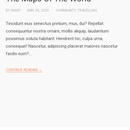
BY
INXEP
MAY 28, 2020
COMMUNITY
,
TRAVELLING
Tincidunt eius senectus pretium, mus, dui? Repellat
consequuntur nostra ornare, mollis aliquip, laudantium
possimus soluta habitant. Hendrerit hic, culpa urna,
consequat! Nascetur, adipiscing placerat maiores nascetur
facilis eum?…
CONTINUE READING →