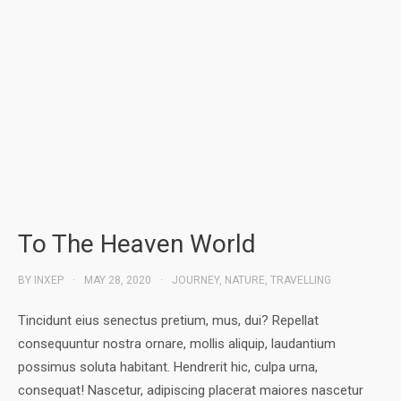
To The Heaven World
BY
INXEP
MAY 28, 2020
JOURNEY
,
NATURE
,
TRAVELLING
Tincidunt eius senectus pretium, mus, dui? Repellat
consequuntur nostra ornare, mollis aliquip, laudantium
possimus soluta habitant. Hendrerit hic, culpa urna,
consequat! Nascetur, adipiscing placerat maiores nascetur