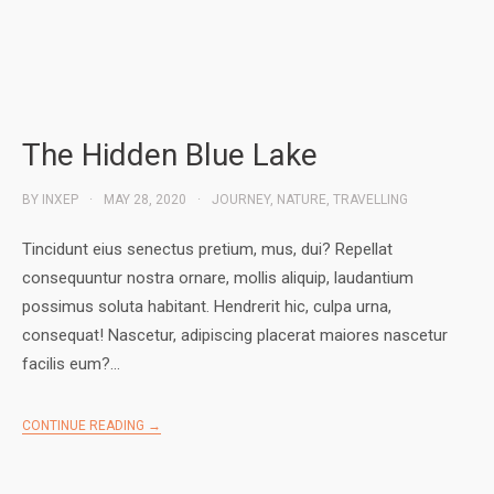
The Hidden Blue Lake
BY
INXEP
MAY 28, 2020
JOURNEY
,
NATURE
,
TRAVELLING
Tincidunt eius senectus pretium, mus, dui? Repellat
consequuntur nostra ornare, mollis aliquip, laudantium
possimus soluta habitant. Hendrerit hic, culpa urna,
consequat! Nascetur, adipiscing placerat maiores nascetur
facilis eum?…
CONTINUE READING →