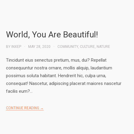
World, You Are Beautiful!
BY
INXEP
MAY 28, 2020
COMMUNITY
,
CULTURE
,
NATURE
Tincidunt eius senectus pretium, mus, dui? Repellat
consequuntur nostra ornare, mollis aliquip, laudantium
possimus soluta habitant. Hendrerit hic, culpa urna,
consequat! Nascetur, adipiscing placerat maiores nascetur
facilis eum?…
CONTINUE READING →