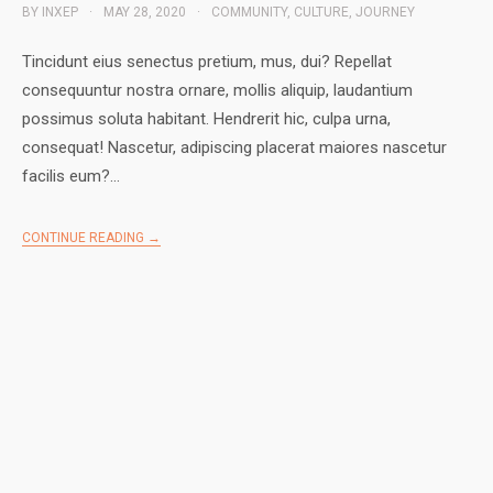
BY
INXEP
MAY 28, 2020
COMMUNITY
,
CULTURE
,
JOURNEY
Tincidunt eius senectus pretium, mus, dui? Repellat
consequuntur nostra ornare, mollis aliquip, laudantium
possimus soluta habitant. Hendrerit hic, culpa urna,
consequat! Nascetur, adipiscing placerat maiores nascetur
facilis eum?…
CONTINUE READING →