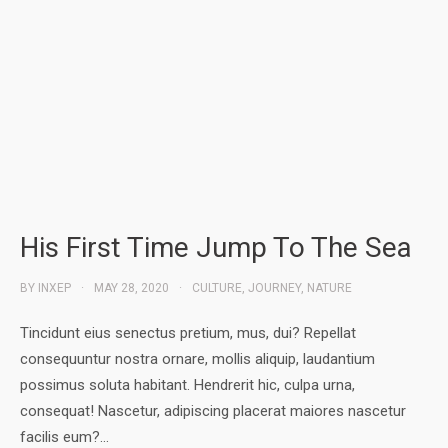
His First Time Jump To The Sea
BY
INXEP
MAY 28, 2020
CULTURE
,
JOURNEY
,
NATURE
Tincidunt eius senectus pretium, mus, dui? Repellat
consequuntur nostra ornare, mollis aliquip, laudantium
possimus soluta habitant. Hendrerit hic, culpa urna,
consequat! Nascetur, adipiscing placerat maiores nascetur
facilis eum?…